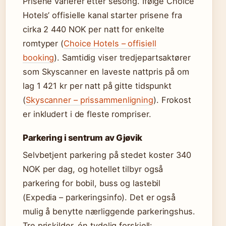
Prisene varierer etter sesong. Ifølge Choice
Hotels’ offisielle kanal starter prisene fra
cirka 2 440 NOK per natt for enkelte
romtyper (
Choice Hotels – offisiell
booking
). Samtidig viser tredjepartsaktører
som Skyscanner en laveste nattpris på om
lag 1 421 kr per natt på gitte tidspunkt
(
Skyscanner – prissammenligning
). Frokost
er inkludert i de fleste rompriser.
Parkering i sentrum av Gjøvik
Selvbetjent parkering på stedet koster 340
NOK per dag, og hotellet tilbyr også
parkering for bobil, buss og lastebil
(Expedia – parkeringsinfo). Det er også
mulig å benytte nærliggende parkeringshus.
Tre priskilder, én tydelig forskjell: