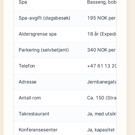
Spa
Basseng, boblebad, ka
Spa-avgift (dagsbesøk)
195 NOK per person p
Aldersgrense spa
18 år (Expedia – alde
Parkering (selvbetjent)
340 NOK per dag (Exp
Telefon
+47 61 13 20 00 (Face
Adresse
Jernbanegata 5, 2821 G
Antall rom
Ca. 150 (Strawberry – 
Takrestaurant
Ja, med utsikt over Mj
Konferansesenter
Ja, kapasitet opptil 3