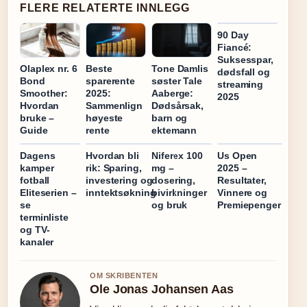
FLERE RELATERTE INNLEGG
90 Day
Fiancé:
Suksesspar,
Olaplex nr. 6
Beste
Tone Damlis
dødsfall og
Bond
sparerente
søster Tale
streaming
Smoother:
2025:
Aaberge:
2025
Hvordan
Sammenlign
Dødsårsak,
bruke –
høyeste
barn og
Guide
rente
ektemann
Dagens
Hvordan bli
Niferex 100
Us Open
kamper
rik: Sparing,
mg –
2025 –
fotball
investering og
dosering,
Resultater,
Eliteserien –
inntektsøkning
bivirkninger
Vinnere og
se
og bruk
Premiepenger
terminliste
og TV-
kanaler
OM SKRIBENTEN
Ole Jonas Johansen Aas