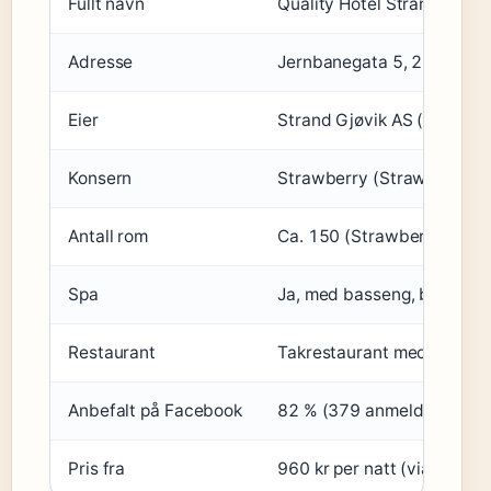
Fullt navn
Quality Hotel Strand Gjøvi
Adresse
Jernbanegata 5, 2821 Gjøvik
Eier
Strand Gjøvik AS (org.nr. 9
Konsern
Strawberry (Strawberry – of
Antall rom
Ca. 150 (Strawberry – offis
Spa
Ja, med basseng, badstue o
Restaurant
Takrestaurant med utsikt ov
Anbefalt på Facebook
82 % (379 anmeldelser) (
F
Pris fra
960 kr per natt (via trivag