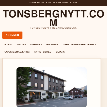
TONSBERGNYTT REDAKSJONSDESK
•
NORSK
TONSBERGNYTT.CO
M
TONSBERGNYTT REDAKSJONSDESK
ABONNER
HJEM
OM OSS
KONTAKT
HISTORIE
PERSONVERNERKLÆRING
COOKIEERKLÆRING
NYHETSBREV
BLOGG