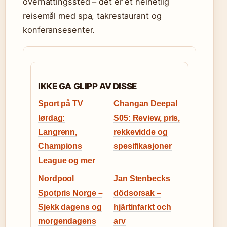
overnattingssted – det er et helhetlig
reisemål med spa, takrestaurant og
konferansesenter.
IKKE GA GLIPP AV DISSE
Sport på TV
Changan Deepal
lørdag:
S05: Review, pris,
Langrenn,
rekkevidde og
Champions
spesifikasjoner
League og mer
Nordpool
Jan Stenbecks
Spotpris Norge –
dödsorsak –
Sjekk dagens og
hjärtinfarkt och
morgendagens
arv