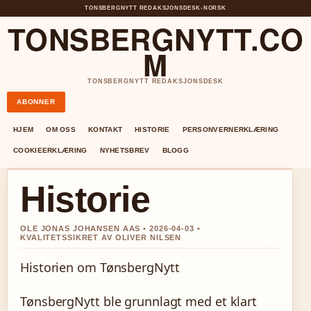
TONSBERGNYTT REDAKSJONSDESK
•
NORSK
TONSBERGNYTT.CO
M
TONSBERGNYTT REDAKSJONSDESK
ABONNER
HJEM
OM OSS
KONTAKT
HISTORIE
PERSONVERNERKLÆRING
COOKIEERKLÆRING
NYHETSBREV
BLOGG
Historie
OLE JONAS JOHANSEN AAS • 2026-04-03 •
KVALITETSSIKRET AV OLIVER NILSEN
Historien om TønsbergNytt
TønsbergNytt ble grunnlagt med et klart