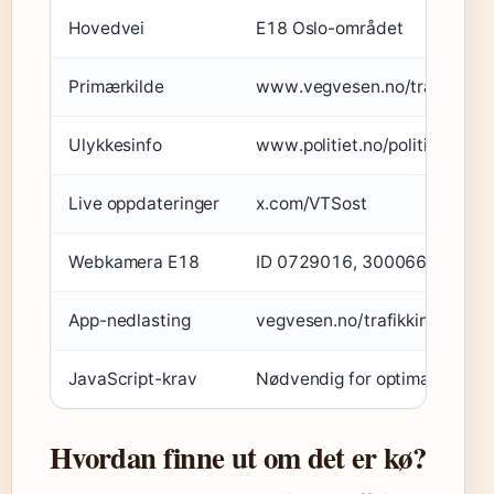
Hovedvei
E18 Oslo-området
Primærkilde
www.vegvesen.no/trafikk
Ulykkesinfo
www.politiet.no/politiloggen
Live oppdateringer
x.com/VTSost
Webkamera E18
ID 0729016, 3000665, 0229
App-nedlasting
vegvesen.no/trafikkinformasj
JavaScript-krav
Nødvendig for optimal funksj
Hvordan finne ut om det er kø?