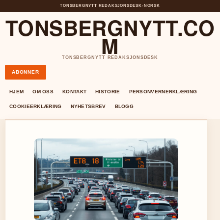
TONSBERGNYTT REDAKSJONSDESK
•
NORSK
TONSBERGNYTT.CO
M
TONSBERGNYTT REDAKSJONSDESK
ABONNER
HJEM
OM OSS
KONTAKT
HISTORIE
PERSONVERNERKLÆRING
COOKIEERKLÆRING
NYHETSBREV
BLOGG