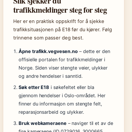
Slik sjekker du
trafikkmeldinger steg for steg
Her er en praktisk oppskrift for å sjekke
trafikksituasjonen på E18 før du kjører. Følg
trinnene som passer deg best.
Åpne trafikk.vegvesen.no
– dette er den
offisielle portalen for trafikkmeldinger i
Norge. Siden viser stengte veier, ulykker
og andre hendelser i sanntid.
Søk etter E18
i søkefeltet eller bla
gjennom hendelser i Oslo-området. Her
finner du informasjon om stengte felt,
reparasjonsarbeid og ulykker.
Bruk webkameraene
– naviger til et av de
fire kameraene (ID 0729016, 3000665,