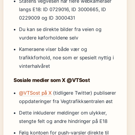
Statens vegvesen har flere webkameraer
langs E18: ID 0729016, ID 3000665, ID
0229009 og ID 3000431
Du kan se direkte bilder fra veien og
vurdere køforholdene selv
Kameraene viser både vær og
trafikkforhold, noe som er spesielt nyttig i
vinterhalvåret
Sosiale medier som X @VTSost
@VTSost på X
(tidligere Twitter) publiserer
oppdateringer fra Vegtrafikksentralen øst
Dette inkluderer meldinger om ulykker,
stengte felt og andre hindringer på E18
Følg kontoen for push-varsler direkte til