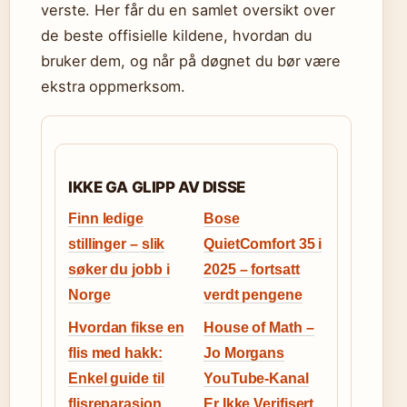
verste. Her får du en samlet oversikt over
de beste offisielle kildene, hvordan du
bruker dem, og når på døgnet du bør være
ekstra oppmerksom.
IKKE GA GLIPP AV DISSE
Finn ledige
Bose
stillinger – slik
QuietComfort 35 i
søker du jobb i
2025 – fortsatt
Norge
verdt pengene
Hvordan fikse en
House of Math –
flis med hakk:
Jo Morgans
Enkel guide til
YouTube-Kanal
flisreparasjon
Er Ikke Verifisert