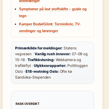
anbefalinger
Symptomer på lavt stoffskifte – guide og
tegn
Kamper Bodø/Glimt: Terminliste, TV-
sendinger og lønninger
Primærkilde for meldinger:
Statens
vegvesen ·
Vanlig rush innover:
07–09 og
15–18 ·
Trafikkvisning:
Webkamera og
trafikkflyt ·
Ulykkesrapporter:
Politiloggen
Oslo ·
E18-motning Oslo:
Ofte kø
Sandvika–Slependen
RASK OVERSIKT