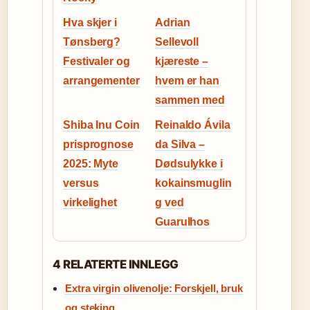
Hva skjer i
Adrian
Tønsberg?
Sellevoll
Festivaler og
kjæreste –
arrangementer
hvem er han
sammen med
Shiba Inu Coin
Reinaldo Ávila
prisprognose
da Silva –
2025: Myte
Dødsulykke i
versus
kokainsmuglin
virkelighet
g ved
Guarulhos
4 RELATERTE INNLEGG
Extra virgin olivenolje: Forskjell, bruk
og steking