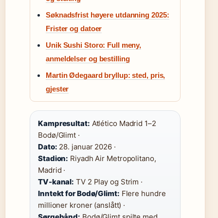
Søknadsfrist høyere utdanning 2025:
Frister og datoer
Unik Sushi Storo: Full meny,
anmeldelser og bestilling
Martin Ødegaard bryllup: sted, pris,
gjester
Kampresultat:
Atlético Madrid 1–2
Bodø/Glimt ·
Dato:
28. januar 2026 ·
Stadion:
Riyadh Air Metropolitano,
Madrid ·
TV-kanal:
TV 2 Play og Strim ·
Inntekt for Bodø/Glimt:
Flere hundre
millioner kroner (anslått) ·
Sørgebånd:
Bodø/Glimt spilte med