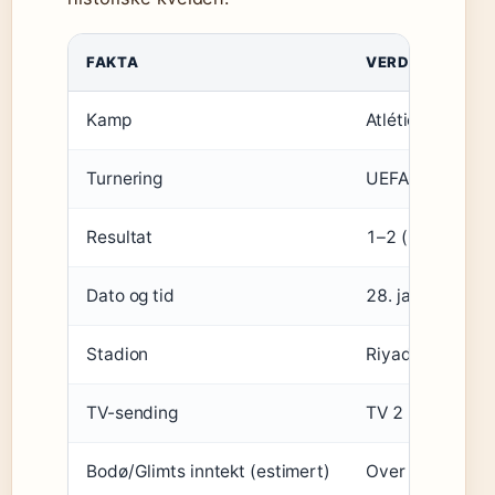
FAKTA
VERDI
Kamp
Atlético Madrid
Turnering
UEFA Champions
Resultat
1–2 (Bodø/Glimt
Dato og tid
28. januar 2026
Stadion
Riyadh Air Metr
TV-sending
TV 2 Play, Strim
Bodø/Glimts inntekt (estimert)
Over 200 millio