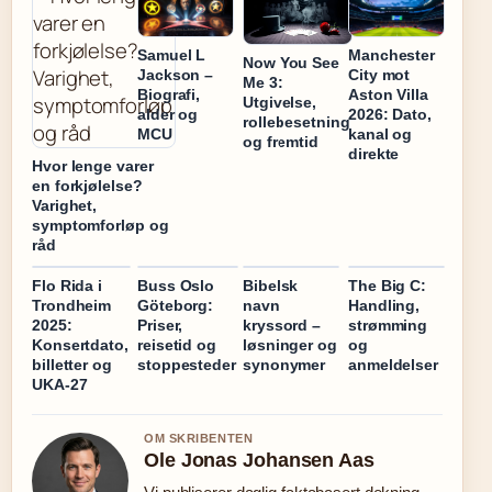
Samuel L
Manchester
Now You See
Jackson –
City mot
Me 3:
Biografi,
Aston Villa
Utgivelse,
alder og
2026: Dato,
rollebesetning
MCU
kanal og
og fremtid
direkte
Hvor lenge varer
en forkjølelse?
Varighet,
symptomforløp og
råd
Flo Rida i
Buss Oslo
Bibelsk
The Big C:
Trondheim
Göteborg:
navn
Handling,
2025:
Priser,
kryssord –
strømming
Konsertdato,
reisetid og
løsninger og
og
billetter og
stoppesteder
synonymer
anmeldelser
UKA-27
OM SKRIBENTEN
Ole Jonas Johansen Aas