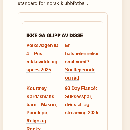
standard for norsk klubbfotball.
IKKE GA GLIPP AV DISSE
Volkswagen ID
Er
4 – Pris,
halsbetennelse
rekkevidde og
smittsomt?
specs 2025
Smitteperiode
og råd
Kourtney
90 Day Fiancé:
Kardashians
Suksesspar,
barn – Mason,
dødsfall og
Penelope,
streaming 2025
Reign og
Rocky