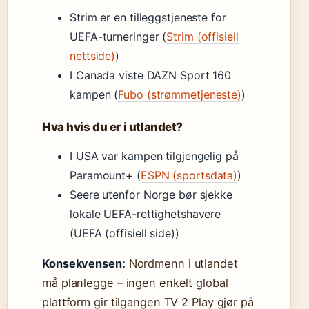
Strim er en tilleggstjeneste for
UEFA-turneringer (
Strim (offisiell
nettside)
)
I Canada viste DAZN Sport 160
kampen (
Fubo (strømmetjeneste)
)
Hva hvis du er i utlandet?
I USA var kampen tilgjengelig på
Paramount+ (
ESPN (sportsdata)
)
Seere utenfor Norge bør sjekke
lokale UEFA-rettighetshavere
(UEFA (offisiell side))
Konsekvensen:
Nordmenn i utlandet
må planlegge – ingen enkelt global
plattform gir tilgangen TV 2 Play gjør på