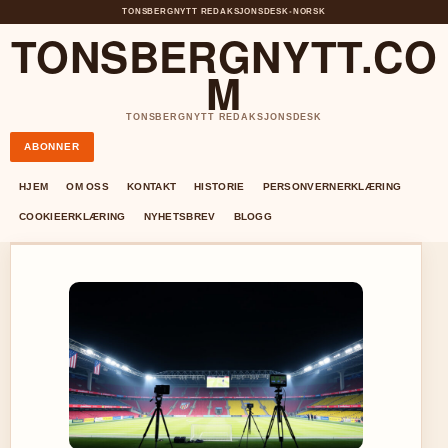
TONSBERGNYTT REDAKSJONSDESK
•
NORSK
TONSBERGNYTT.CO
M
TONSBERGNYTT REDAKSJONSDESK
ABONNER
HJEM
OM OSS
KONTAKT
HISTORIE
PERSONVERNERKLÆRING
COOKIEERKLÆRING
NYHETSBREV
BLOGG