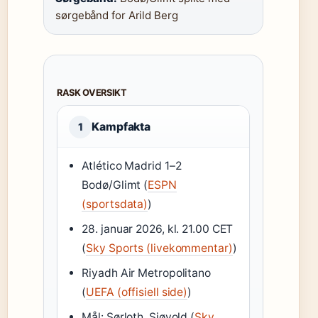
sørgebånd for Arild Berg
RASK OVERSIKT
Kampfakta
1
Atlético Madrid 1–2
Bodø/Glimt (
ESPN
(sportsdata)
)
28. januar 2026, kl. 21.00 CET
(
Sky Sports (livekommentar)
)
Riyadh Air Metropolitano
(
UEFA (offisiell side)
)
Mål: Sørloth, Sjøvold (
Sky