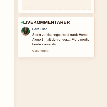
LIVEKOMMENTARER
Ingrid Nilsen
God gjennomgang av Buss
Kristiansand Oslo: priser, rutetider og
sammenligning. Dette er den klarest
oppsummeringen i dag.
7 MIN SIDEN