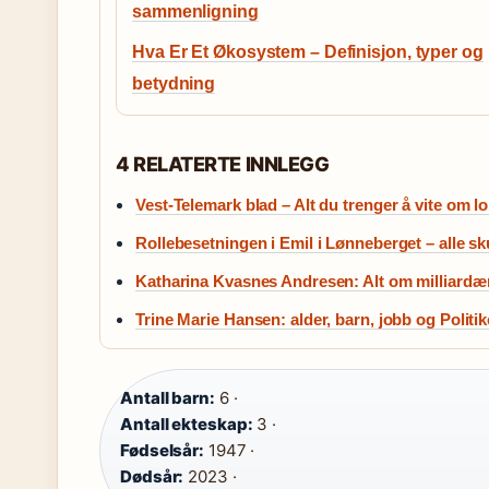
sammenligning
Hva Er Et Økosystem – Definisjon, typer og
betydning
4 RELATERTE INNLEGG
Vest-Telemark blad – Alt du trenger å vite om l
Rollebesetningen i Emil i Lønneberget – alle sk
Katharina Kvasnes Andresen: Alt om milliardæ
Trine Marie Hansen: alder, barn, jobb og Politik
Antall barn:
6 ·
Antall ekteskap:
3 ·
Fødselsår:
1947 ·
Dødsår:
2023 ·