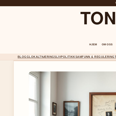
TON
HJEM
OM OSS
BLOGG
LOKALT
NÆRINGSLIV
POLITIKK
SAMFUNN & REGULERING