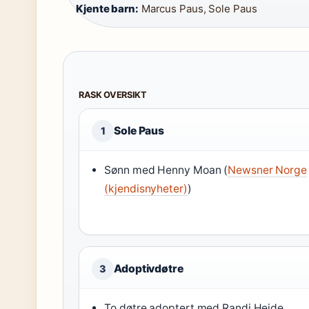
Kjente barn:
Marcus Paus, Sole Paus
RASK OVERSIKT
Sole Paus
1
Sønn med Henny Moan (
Newsner Norge
(kjendisnyheter)
)
Adoptivdøtre
3
To døtre adoptert med Randi Heide