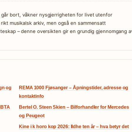
år bort, våkner nysgjerrigheten for livet utenfor
t rikt musikalsk arkiv, men også en sammensatt
 ekteskap – denne oversikten gir en grundig gjennomgang a
egn og
REMA 1000 Fjøsanger – Åpningstider, adresse og
kontaktinfo
(MBTA
Bertel O. Steen Skien – Bilforhandler for Mercedes
og Peugeot
Kine i k horo kop 2026: Ildhe ten år – hva betyr det