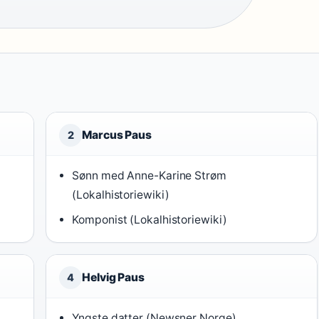
Marcus Paus
2
Sønn med Anne-Karine Strøm
(Lokalhistoriewiki)
Komponist (Lokalhistoriewiki)
Helvig Paus
4
Yngste datter (Newsner Norge)