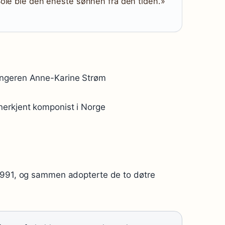
Sole ble den eneste sønnen fra den tiden.»
angeren Anne-Karine Strøm
nerkjent komponist i Norge
1991, og sammen adopterte de to døtre