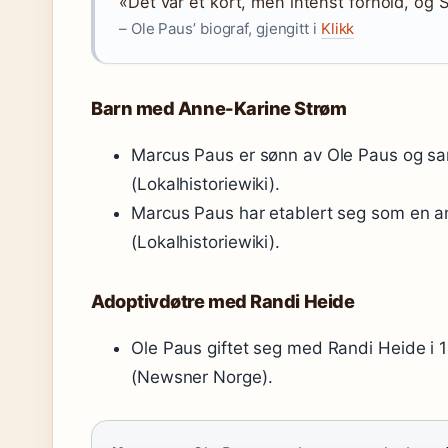
«Det var et kort, men intenst forhold, og 
– Ole Paus’ biograf, gjengitt i
Klikk
Barn med Anne-Karine Strøm
Marcus Paus er sønn av Ole Paus og s
(Lokalhistoriewiki).
Marcus Paus har etablert seg som en a
(Lokalhistoriewiki).
Adoptivdøtre med Randi Heide
Ole Paus giftet seg med Randi Heide i 
(Newsner Norge).