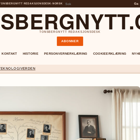
Ga
TONSBERGNYTT REDAKSJONSDESK
•
NORSK
SBERGNYTT
TONSBERGNYTT REDAKSJONSDESK
ABONNER
KONTAKT
HISTORIE
PERSONVERNERKLÆRING
COOKIEERKLÆRING
NYH
TEKNOLOGI
VERDEN