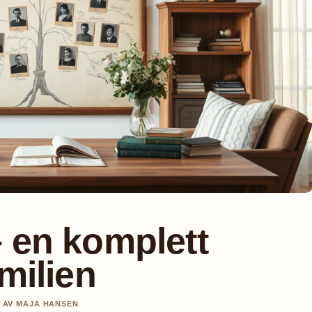
 en komplett
milien
T AV MAJA HANSEN