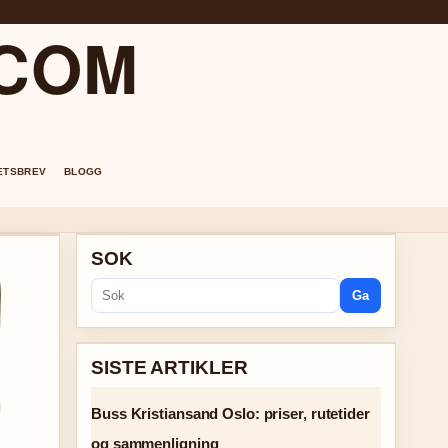
.COM
ETSBREV
BLOGG
SOK
Ga
SISTE ARTIKLER
Buss Kristiansand Oslo: priser, rutetider
og sammenligning