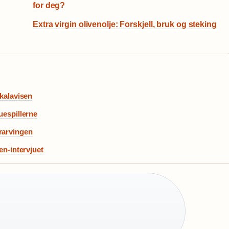
for deg?
Extra virgin olivenolje: Forskjell, bruk og steking
okalavisen
uespillerne
rarvingen
en-intervjuet