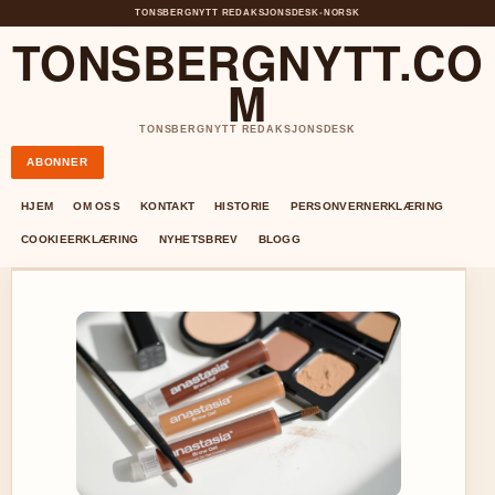
TONSBERGNYTT REDAKSJONSDESK
•
NORSK
TONSBERGNYTT.CO
M
TONSBERGNYTT REDAKSJONSDESK
ABONNER
HJEM
OM OSS
KONTAKT
HISTORIE
PERSONVERNERKLÆRING
COOKIEERKLÆRING
NYHETSBREV
BLOGG