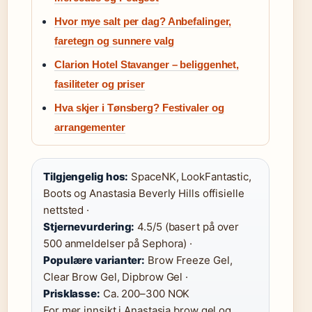
Hvor mye salt per dag? Anbefalinger,
faretegn og sunnere valg
Clarion Hotel Stavanger – beliggenhet,
fasiliteter og priser
Hva skjer i Tønsberg? Festivaler og
arrangementer
Tilgjengelig hos:
SpaceNK, LookFantastic,
Boots og Anastasia Beverly Hills offisielle
nettsted ·
Stjernevurdering:
4.5/5 (basert på over
500 anmeldelser på Sephora) ·
Populære varianter:
Brow Freeze Gel,
Clear Brow Gel, Dipbrow Gel ·
Prisklasse:
Ca. 200–300 NOK
For mer innsikt i Anastasia brow gel og