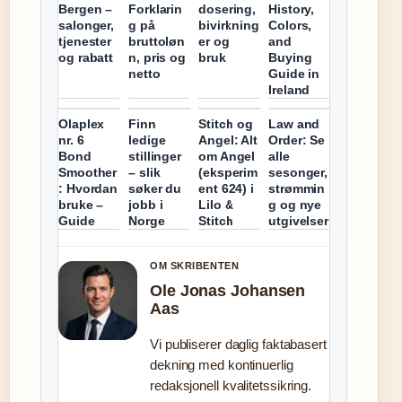
Bergen –
Forklarin
dosering,
History,
salonger,
g på
bivirkning
Colors,
tjenester
bruttoløn
er og
and
og rabatt
n, pris og
bruk
Buying
netto
Guide in
Ireland
Olaplex
Finn
Stitch og
Law and
nr. 6
ledige
Angel: Alt
Order: Se
Bond
stillinger
om Angel
alle
Smoother
– slik
(eksperim
sesonger,
: Hvordan
søker du
ent 624) i
strømmin
bruke –
jobb i
Lilo &
g og nye
Guide
Norge
Stitch
utgivelser
OM SKRIBENTEN
Ole Jonas Johansen
Aas
Vi publiserer daglig faktabasert
dekning med kontinuerlig
redaksjonell kvalitetssikring.