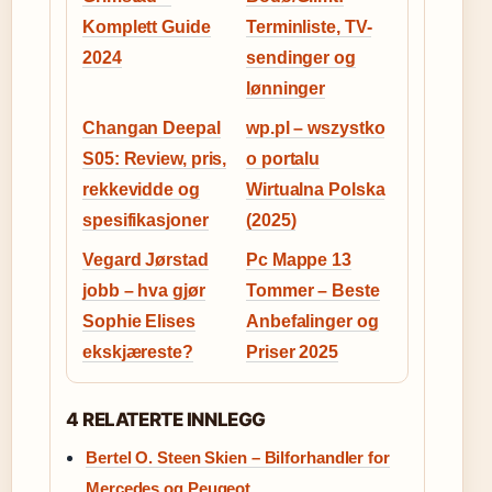
Komplett Guide
Terminliste, TV-
2024
sendinger og
lønninger
Changan Deepal
wp.pl – wszystko
S05: Review, pris,
o portalu
rekkevidde og
Wirtualna Polska
spesifikasjoner
(2025)
Vegard Jørstad
Pc Mappe 13
jobb – hva gjør
Tommer – Beste
Sophie Elises
Anbefalinger og
ekskjæreste?
Priser 2025
4 RELATERTE INNLEGG
Bertel O. Steen Skien – Bilforhandler for
Mercedes og Peugeot