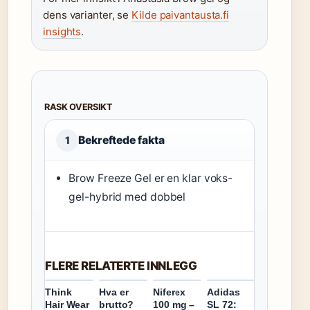
dens varianter, se
Kilde paivantausta.fi
insights
.
RASK OVERSIKT
Bekreftede fakta
1
Brow Freeze Gel er en klar voks-
gel-hybrid med dobbel
FLERE RELATERTE INNLEGG
Think
Hva er
Niferex
Adidas
Hair Wear
brutto?
100 mg –
SL 72: