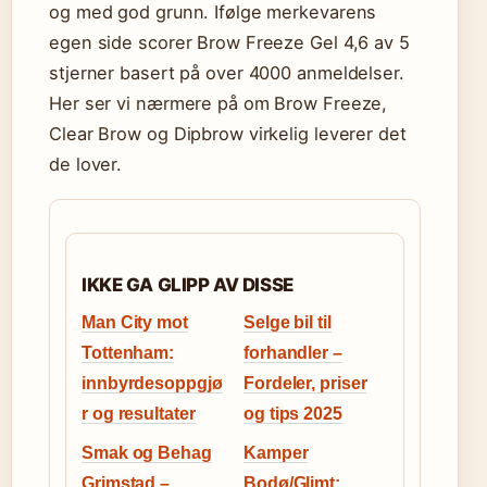
og med god grunn. Ifølge merkevarens
egen side scorer Brow Freeze Gel 4,6 av 5
stjerner basert på over 4000 anmeldelser.
Her ser vi nærmere på om Brow Freeze,
Clear Brow og Dipbrow virkelig leverer det
de lover.
IKKE GA GLIPP AV DISSE
Man City mot
Selge bil til
Tottenham:
forhandler –
innbyrdesoppgjø
Fordeler, priser
r og resultater
og tips 2025
Smak og Behag
Kamper
Grimstad –
Bodø/Glimt: