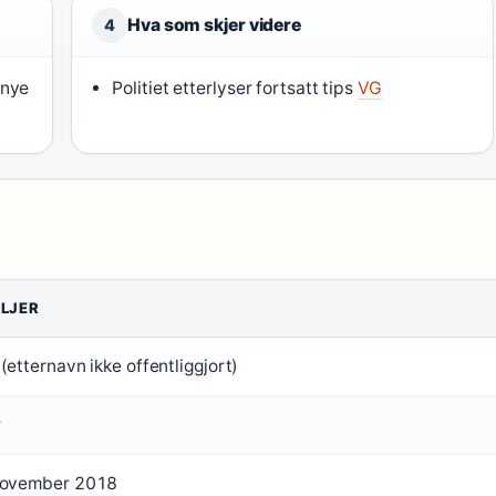
Hva som skjer videre
4
 nye
Politiet etterlyser fortsatt tips
VG
LJER
(etternavn ikke offentliggjort)
r
november 2018