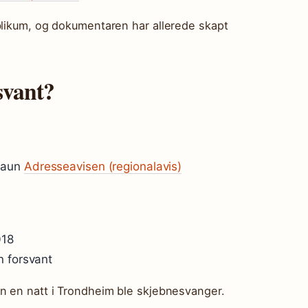
blikum, og dokumentaren har allerede skapt
svant?
kaun
Adresseavisen (regionalavis)
018
n forsvant
n en natt i Trondheim ble skjebnesvanger.