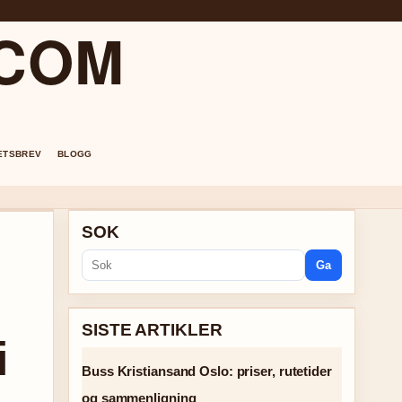
.COM
ETSBREV
BLOGG
SOK
Ga
SISTE ARTIKLER
i
Buss Kristiansand Oslo: priser, rutetider
og sammenligning