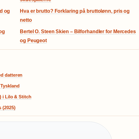
ud og
Hva er brutto? Forklaring på bruttolønn, pris og
netto
og
Bertel O. Steen Skien – Bilforhandler for Mercedes
og Peugeot
ed datteren
 Tyskland
i Lilo & Stitch
s (2025)