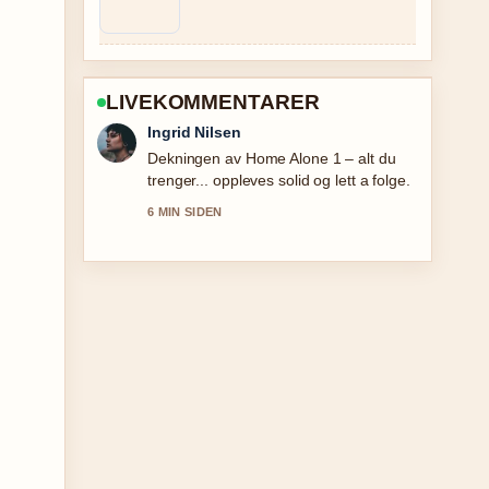
LIVEKOMMENTARER
Sindre Hansen
Sterkt verifiseringsarbeid rundt Buss
Kristiansand Oslo: priser, rutetider og
sammenligning. Flere medier burde
skrive slik.
8 MIN SIDEN