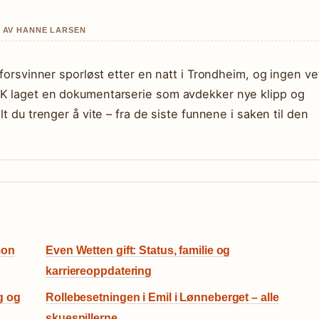
T AV HANNE LARSEN
 forsvinner sporløst etter en natt i Trondheim, og ingen ve
RK laget en dokumentarserie som avdekker nye klipp og
t du trenger å vite – fra de siste funnene i saken til den
mon
Even Wetten gift: Status, familie og
karriereoppdatering
g og
Rollebesetningen i Emil i Lønneberget – alle
skuespillerne