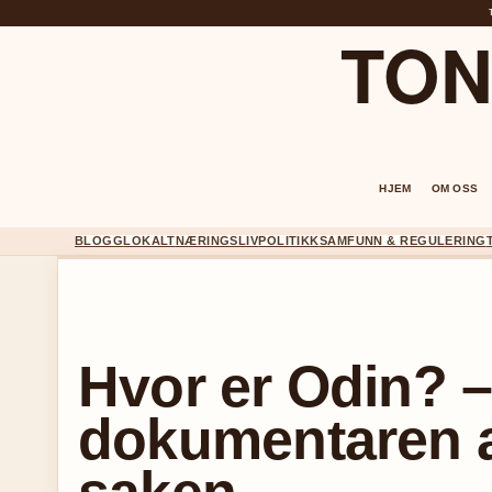
TON
HJEM
OM OSS
BLOGG
LOKALT
NÆRINGSLIV
POLITIKK
SAMFUNN & REGULERING
Hvor er Odin? 
dokumentaren a