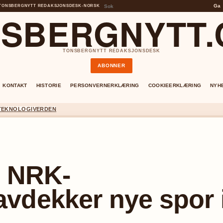
Ga
TONSBERGNYTT REDAKSJONSDESK
•
NORSK
SBERGNYTT
TONSBERGNYTT REDAKSJONSDESK
ABONNER
KONTAKT
HISTORIE
PERSONVERNERKLÆRING
COOKIEERKLÆRING
NYH
TEKNOLOGI
VERDEN
– NRK-
vdekker nye spor 