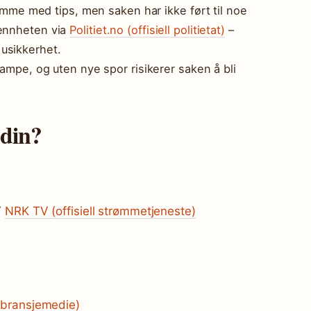
komme med tips, men saken har ikke ført til noe
mennheten via
Politiet.no (offisiell politietat)
–
usikkerhet.
tampe, og uten nye spor risikerer saken å bli
Odin?
V
NRK TV (offisiell strømmetjeneste)
(bransjemedie)