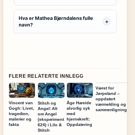
Hva er Mathea Bjørndalens fulle
navn?
FLERE RELATERTE INNLEGG
Været for
Jørpeland –
oppdatert
Vincent van
Åge Hareide
Stitch og
værmelding og
Gogh: Livet,
alvorlig syk
Angel: Alt
sammenligning
tragedien,
med
om Angel
malerier og
hjernekreft:
(eksperiment
fakta
Oppdatering
624) i Lilo &
Stitch