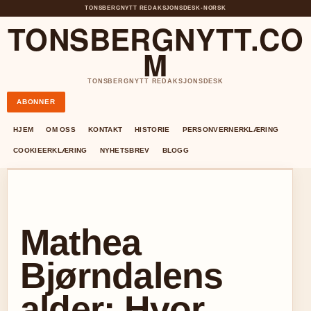
TONSBERGNYTT REDAKSJONSDESK
•
NORSK
TONSBERGNYTT.CO
M
TONSBERGNYTT REDAKSJONSDESK
ABONNER
HJEM
OM OSS
KONTAKT
HISTORIE
PERSONVERNERKLÆRING
COOKIEERKLÆRING
NYHETSBREV
BLOGG
Mathea
Bjørndalens
alder: Hvor