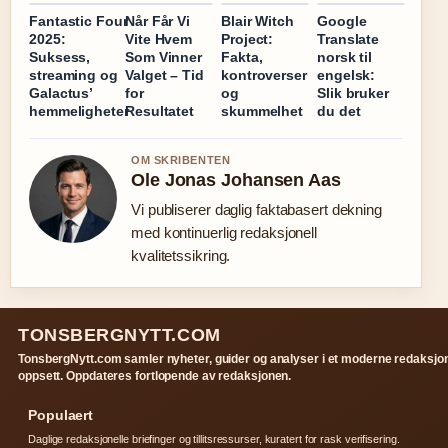
Fantastic Four
Når Får Vi
Blair Witch
Google
2025:
Vite Hvem
Project:
Translate
Suksess,
Som Vinner
Fakta,
norsk til
streaming og
Valget – Tid
kontroverser
engelsk:
Galactus’
for
og
Slik bruker
hemmeligheter
Resultatet
skummelhet
du det
OM SKRIBENTEN
Ole Jonas Johansen Aas
Vi publiserer daglig faktabasert dekning
med kontinuerlig redaksjonell
kvalitetssikring.
TONSBERGNYTT.COM
TonsbergNytt.com samler nyheter, guider og analyser i et moderne redaksjon
oppsett. Oppdateres fortlopende av redaksjonen.
Populaert
Daglige redaksjonelle briefinger og tillitsressurser, kuratert for rask verifisering.