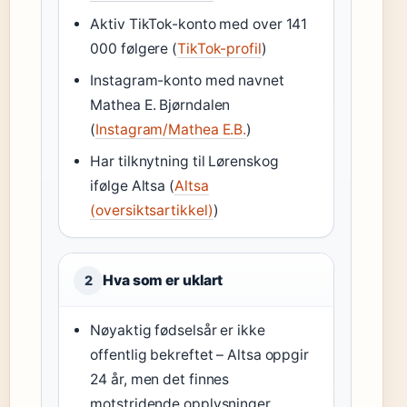
Aktiv TikTok-konto med over 141
000 følgere (
TikTok-profil
)
Instagram-konto med navnet
Mathea E. Bjørndalen
(
Instagram/Mathea E.B.
)
Har tilknytning til Lørenskog
ifølge Altsa (
Altsa
(oversiktsartikkel)
)
Hva som er uklart
2
Nøyaktig fødselsår er ikke
offentlig bekreftet – Altsa oppgir
24 år, men det finnes
motstridende opplysninger