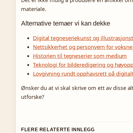
Det er ikke mulig å produsere en artikkel o
materiale.
Alternative temaer vi kan dekke
Digital tegneseriekunst og illustrasjons
Nettsikkerhet og personvern for voksne
Historien til tegneserier som medium
Teknologi for bilderedigering og høyopp
Lovgivning rundt opphavsrett på digital
Ønsker du at vi skal skrive om ett av disse al
utforske?
FLERE RELATERTE INNLEGG