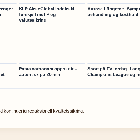
renger
KLP AksjeGlobal Indeks N:
Artrose i fingrene: Symp
en
forskjell mot P og
behandling og kosthold
valutasikring
Pasta carbonara oppskrift –
Sport på TV lørdag: Lan
let
autentisk på 20 min
Champions League og m
 kontinuerlig redaksjonell kvalitetssikring.