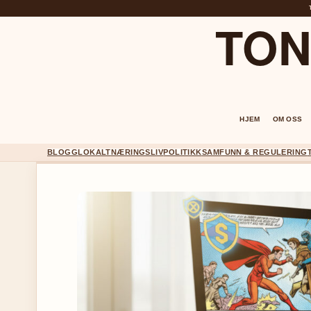
TON
HJEM
OM OSS
BLOGG
LOKALT
NÆRINGSLIV
POLITIKK
SAMFUNN & REGULERING