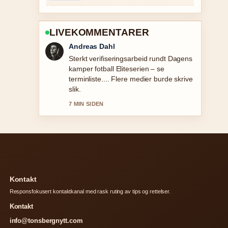
LIVEKOMMENTARER
Sara Lind
God gjennomgang av Buss
Kristiansand Oslo: priser, rutetider og
sammenligning. Dette er den klarest
oppsummeringen i dag.
9 MIN SIDEN
Kontakt
Responsfokusert kontaktkanal med rask ruting av tips og rettelser.
Kontakt
info@tonsbergnytt.com