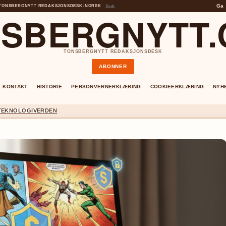
Ga
TONSBERGNYTT REDAKSJONSDESK
•
NORSK
SBERGNYTT
TONSBERGNYTT REDAKSJONSDESK
ABONNER
KONTAKT
HISTORIE
PERSONVERNERKLÆRING
COOKIEERKLÆRING
NYH
TEKNOLOGI
VERDEN