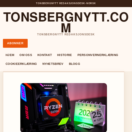
TONSBERGNYTT REDAKSJONSDESK
•
NORSK
TONSBERGNYTT.CO
M
TONSBERGNYTT REDAKSJONSDESK
ABONNER
HJEM
OM OSS
KONTAKT
HISTORIE
PERSONVERNERKLÆRING
COOKIEERKLÆRING
NYHETSBREV
BLOGG