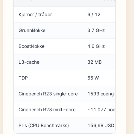
Kjerner / tråder
6 / 12
6
Grunnklokke
3,7 GHz
Boostklokke
4,6 GHz
L3-cache
32 MB
TDP
65 W
Cinebench R23 single-core
1593 poeng
Cinebench R23 multi-core
~11 077 poeng
Pris (CPU Benchmarks)
156,69 USD