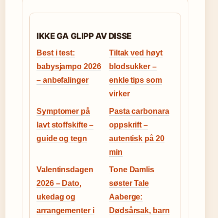
IKKE GA GLIPP AV DISSE
Best i test:
Tiltak ved høyt
babysjampo 2026
blodsukker –
– anbefalinger
enkle tips som
virker
Symptomer på
Pasta carbonara
lavt stoffskifte –
oppskrift –
guide og tegn
autentisk på 20
min
Valentinsdagen
Tone Damlis
2026 – Dato,
søster Tale
ukedag og
Aaberge:
arrangementer i
Dødsårsak, barn