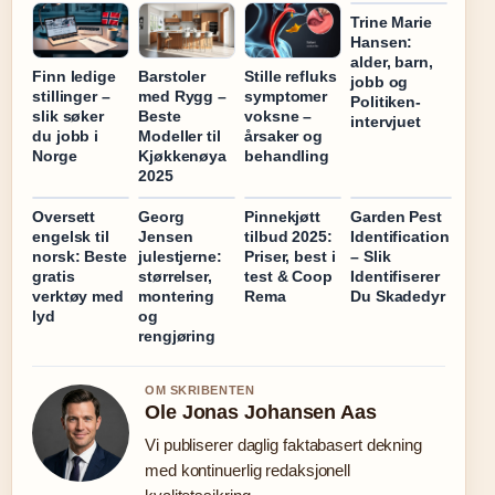
Trine Marie
Hansen:
alder, barn,
Finn ledige
Barstoler
Stille refluks
jobb og
stillinger –
med Rygg –
symptomer
Politiken-
slik søker
Beste
voksne –
intervjuet
du jobb i
Modeller til
årsaker og
Norge
Kjøkkenøya
behandling
2025
Oversett
Georg
Pinnekjøtt
Garden Pest
engelsk til
Jensen
tilbud 2025:
Identification
norsk: Beste
julestjerne:
Priser, best i
– Slik
gratis
størrelser,
test & Coop
Identifiserer
verktøy med
montering
Rema
Du Skadedyr
lyd
og
rengjøring
OM SKRIBENTEN
Ole Jonas Johansen Aas
Vi publiserer daglig faktabasert dekning
med kontinuerlig redaksjonell