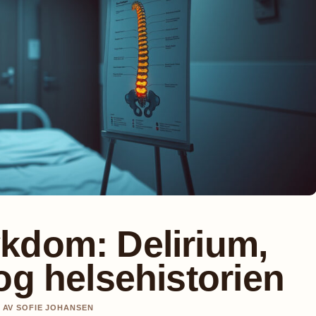
kdom: Delirium,
og helsehistorien
T AV SOFIE JOHANSEN