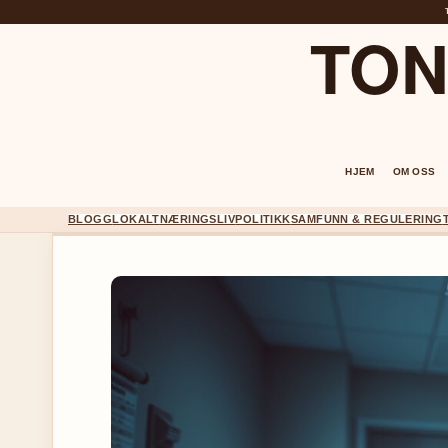
TON
HJEM
OM OSS
BLOGG
LOKALT
NÆRINGSLIV
POLITIKK
SAMFUNN & REGULERING