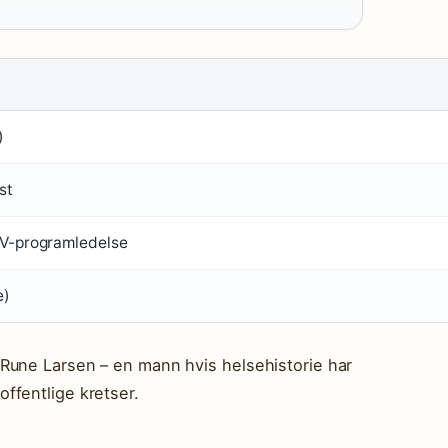
)
st
TV-programledelse
e)
Rune Larsen – en mann hvis helsehistorie har
ffentlige kretser.