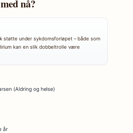
t med nå?
nik støtte under sykdomsforløpet – både som
irium kan en slik dobbeltrolle være
rsen (Aldring og helse)
e år