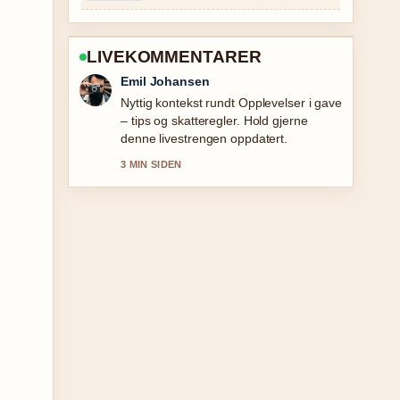
LIVEKOMMENTARER
Andreas Dahl
Dekningen av Gratis norsk–fransk
oversetter: 6 verktøy testet oppleves
solid og lett a folge.
5 MIN SIDEN