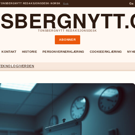
Ga
TONSBERGNYTT REDAKSJONSDESK
•
NORSK
SBERGNYTT
TONSBERGNYTT REDAKSJONSDESK
ABONNER
KONTAKT
HISTORIE
PERSONVERNERKLÆRING
COOKIEERKLÆRING
NYH
TEKNOLOGI
VERDEN