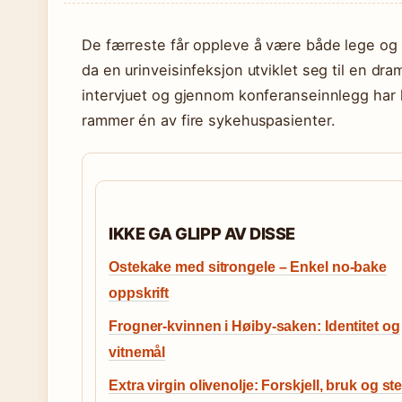
De færreste får oppleve å være både lege og
da en urinveisinfeksjon utviklet seg til en dr
intervjuet og gjennom konferanseinnlegg har h
rammer én av fire sykehuspasienter.
IKKE GA GLIPP AV DISSE
Ostekake med sitrongele – Enkel no-bake
oppskrift
Frogner-kvinnen i Høiby-saken: Identitet og
vitnemål
Extra virgin olivenolje: Forskjell, bruk og st