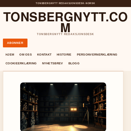
TONSBERGNYTT REDAKSJONSDESK
•
NORSK
TONSBERGNYTT.CO
M
TONSBERGNYTT REDAKSJONSDESK
ABONNER
HJEM
OM OSS
KONTAKT
HISTORIE
PERSONVERNERKLÆRING
COOKIEERKLÆRING
NYHETSBREV
BLOGG