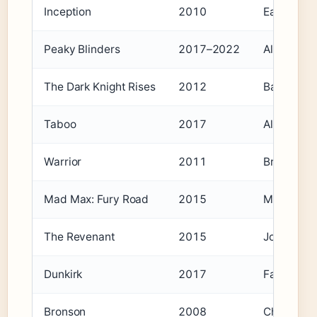
Inception
2010
Eames
Peaky Blinders
2017–2022
Alfie Solo
The Dark Knight Rises
2012
Bane
Taboo
2017
Alfie Noak
Warrior
2011
Brandon S
Mad Max: Fury Road
2015
Max Rock
The Revenant
2015
John Fitzg
Dunkirk
2017
Farrier
Bronson
2008
Charles B