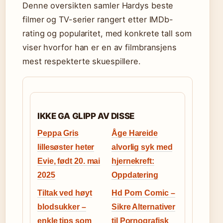
Denne oversikten samler Hardys beste
filmer og TV-serier rangert etter IMDb-
rating og popularitet, med konkrete tall som
viser hvorfor han er en av filmbransjens
mest respekterte skuespillere.
IKKE GA GLIPP AV DISSE
Peppa Gris
Åge Hareide
lillesøster heter
alvorlig syk med
Evie, født 20. mai
hjernekreft:
2025
Oppdatering
Tiltak ved høyt
Hd Porn Comic –
blodsukker –
Sikre Alternativer
enkle tips som
til Pornografisk