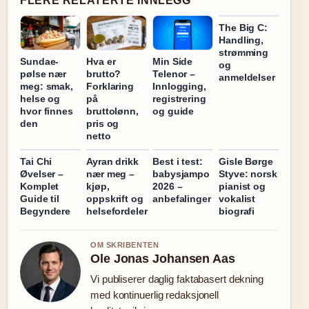
FLERE RELATERTE INNLEGG
The Big C:
Handling,
strømming
Sundae-
Hva er
Min Side
og
pølse nær
brutto?
Telenor –
anmeldelser
meg: smak,
Forklaring
Innlogging,
helse og
på
registrering
hvor finnes
bruttolønn,
og guide
den
pris og
netto
Tai Chi
Ayran drikk
Best i test:
Gisle Børge
Øvelser –
nær meg –
babysjampo
Styve: norsk
Komplet
kjøp,
2026 –
pianist og
Guide til
oppskrift og
anbefalinger
vokalist
Begyndere
helsefordeler
biografi
OM SKRIBENTEN
Ole Jonas Johansen Aas
Vi publiserer daglig faktabasert dekning
med kontinuerlig redaksjonell