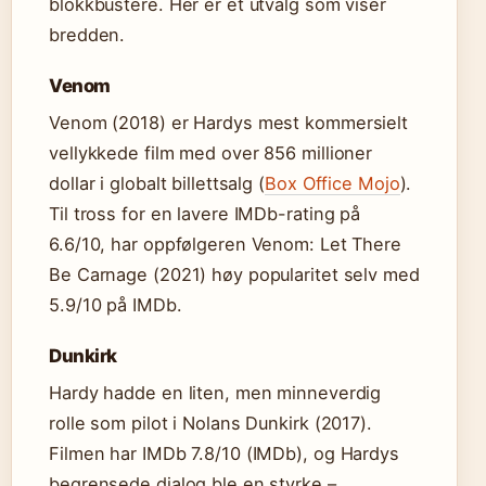
blokkbustere. Her er et utvalg som viser
bredden.
Venom
Venom (2018) er Hardys mest kommersielt
vellykkede film med over 856 millioner
dollar i globalt billettsalg (
Box Office Mojo
).
Til tross for en lavere IMDb-rating på
6.6/10, har oppfølgeren Venom: Let There
Be Carnage (2021) høy popularitet selv med
5.9/10 på IMDb.
Dunkirk
Hardy hadde en liten, men minneverdig
rolle som pilot i Nolans Dunkirk (2017).
Filmen har IMDb 7.8/10 (IMDb), og Hardys
begrensede dialog ble en styrke –