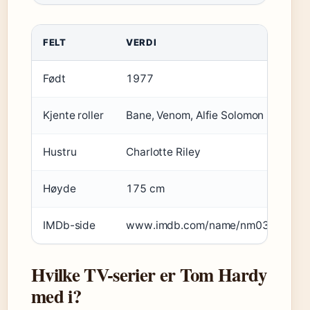
FELT
VERDI
Født
1977
Kjente roller
Bane, Venom, Alfie Solomon
Hustru
Charlotte Riley
Høyde
175 cm
IMDb-side
www.imdb.com/name/nm0362766/
Hvilke TV-serier er Tom Hardy
med i?