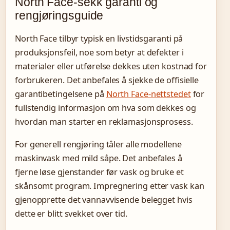
North Face-sekk garanti og
rengjøringsguide
North Face tilbyr typisk en livstidsgaranti på
produksjonsfeil, noe som betyr at defekter i
materialer eller utførelse dekkes uten kostnad for
forbrukeren. Det anbefales å sjekke de offisielle
garantibetingelsene på
North Face-nettstedet
for
fullstendig informasjon om hva som dekkes og
hvordan man starter en reklamasjonsprosess.
For generell rengjøring tåler alle modellene
maskinvask med mild såpe. Det anbefales å
fjerne løse gjenstander før vask og bruke et
skånsomt program. Impregnering etter vask kan
gjenopprette det vannavvisende belegget hvis
dette er blitt svekket over tid.