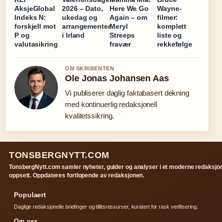
AksjeGlobal
2026 – Dato,
Here We Go
Wayne-
Indeks N:
ukedag og
Again – om
filmer:
forskjell mot
arrangementer
Meryl
komplett
P og
i Irland
Streeps
liste og
valutasikring
fravær
rekkefølge
OM SKRIBENTEN
Ole Jonas Johansen Aas
Vi publiserer daglig faktabasert dekning
med kontinuerlig redaksjonell
kvalitetssikring.
TONSBERGNYTT.COM
TonsbergNytt.com samler nyheter, guider og analyser i et moderne redaksjon
oppsett. Oppdateres fortlopende av redaksjonen.
Populaert
Daglige redaksjonelle briefinger og tillitsressurser, kuratert for rask verifisering.
Om oss