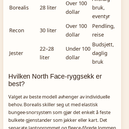
Over 100
Borealis
28 liter
bruk,
dollar
eventyr
Over 100
Pendling,
Recon
30 liter
dollar
reise
Budsjett,
22–28
Under 100
Jester
daglig
liter
dollar
bruk
Hvilken North Face-ryggsekk er
best?
Valget av beste modell avhenger av individuelle
behov. Borealis skiller seg ut med elastisk
bungee-snorsystem som gjør det enkelt å feste
bulkete gjenstander som jakker eller kart. Det
separate laptoprommet og fleece-fôrede lommen