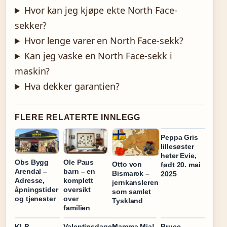
Hvor kan jeg kjøpe ekte North Face-
sekker?
Hvor lenge varer en North Face-sekk?
Kan jeg vaske en North Face-sekk i
maskin?
Hva dekker garantien?
FLERE RELATERTE INNLEGG
Peppa Gris
lillesøster
heter Evie,
Obs Bygg
Ole Paus
Otto von
født 20. mai
Arendal –
barn – en
Bismarck –
2025
Adresse,
komplett
jernkansleren
åpningstider
oversikt
som samlet
og tjenester
over
Tyskland
familien
KLP
Valentinsdagen
Mamma Mia!
Bruce