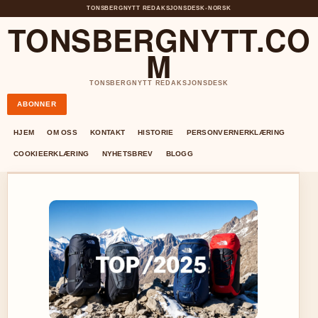
TONSBERGNYTT REDAKSJONSDESK
•
NORSK
TONSBERGNYTT.CO
M
TONSBERGNYTT REDAKSJONSDESK
ABONNER
HJEM
OM OSS
KONTAKT
HISTORIE
PERSONVERNERKLÆRING
COOKIEERKLÆRING
NYHETSBREV
BLOGG