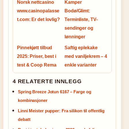
Norsk nettcasino
Kamper
www.casinopalasse
Bodø/Glimt:
t.com: Er det lovlig?
Terminliste, TV-
sendinger og
lønninger
Pinnekjøtt tilbud
Saftig eplekake
2025: Priser, best i
med vaniljekrem – 4
test & Coop Rema
enkle varianter
4 RELATERTE INNLEGG
Spring Breeze Jotun 6167 – Farge og
kombinasjoner
Linni Meister pupper: Fra silikon til offentlig
debatt